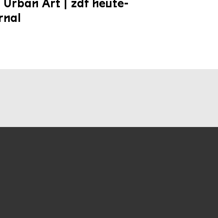
 Urban Art | zdf heute-
rnal
unseren Socialmedia