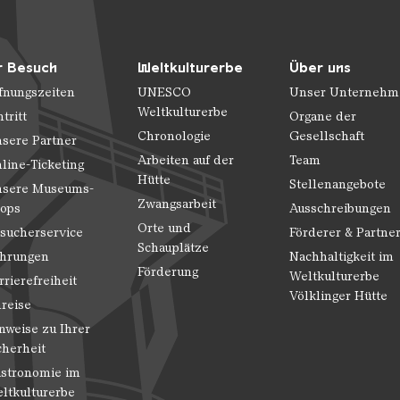
r Besuch
Weltkulturerbe
Über uns
fnungszeiten
UNESCO
Unser Unternehm
Weltkulturerbe
ntritt
Organe der
Chronologie
Gesellschaft
sere Partner
Arbeiten auf der
Team
line-Ticketing
Hütte
Stellenangebote
sere Museums-
Zwangsarbeit
ops
Ausschreibungen
Orte und
sucherservice
Förderer & Partne
Schauplätze
hrungen
Nachhaltigkeit im
Förderung
Weltkulturerbe
rrierefreiheit
Völklinger Hütte
reise
nweise zu Ihrer
cherheit
stronomie im
ltkulturerbe