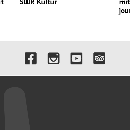
at
SWR Kultur
mit
jou
Verlinkungen zu 