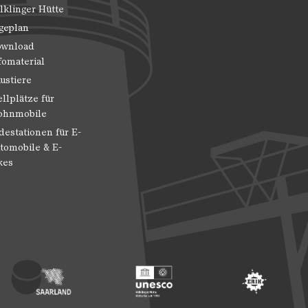
lklinger Hütte
geplan
wnload
fomaterial
ustiere
ellplätze für
hnmobile
destationen für E-
tomobile & E-
kes