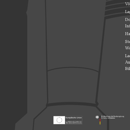
Vö
La
Do
In
Ha
St
Wo
La
Au
Bi