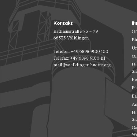
Kontakt
Ih
Rathausstraße 75 – 79
Öf
66333 Völklingen
Ei
Un
Telefon: +49 6898 9100 100
On
Telefax: +49 6898 9100 111
Un
mail@voelklinger-huette.org
Sh
Be
Fü
Ba
An
Hi
Si
Ga
We