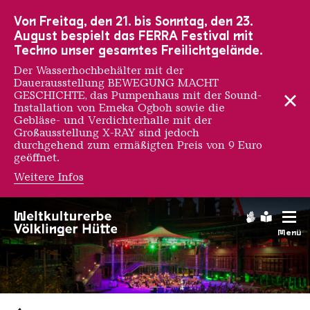
Zur Hauptnavigation
Zur Suche
Zum Inhalt
Zur Fußnavigation
Von Freitag, den 21. bis Sonntag, den 23.
August bespielt das FERRA Festival mit
Techno unser gesamtes Freilichtgelände.
Der Wasserhochbehälter mit der
Dauerausstellung BEWEGUNG MACHT
GESCHICHTE, das Pumpenhaus mit der Sound-
Installation von Emeka Ogboh sowie die
Gebläse- und Verdichterhalle mit der
Großausstellung X-RAY sind jedoch
durchgehend zum ermäßigten Preis von 9 Euro
geöffnet.
Weitere Infos
Gebärdens
Leichte
Menü
Saarländischen Staatsorche