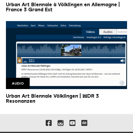
Urban Art Biennale à Völklingen en Allemagne |
France 3 Grand Est
©
AUDIO
WDR Audio
Copyright: WDR
Urban Art Biennale Völklingen | WDR 3
Resonanzen
Verlinkungen zu unseren 