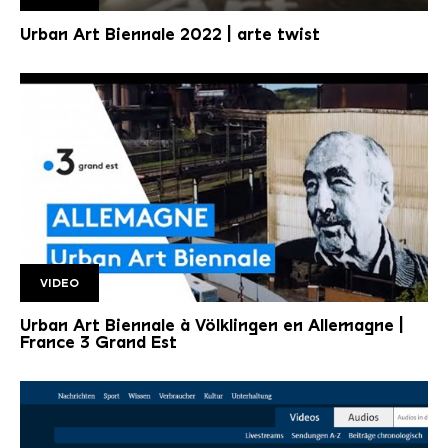
Urban ArtTwist
Copyright: arte | twist
Urban Art Biennale 2022 | arte twist
VIDEO
France 3 Lorraine
Urban Art Biennale à Völklingen en Allemagne |
France 3 Grand Est