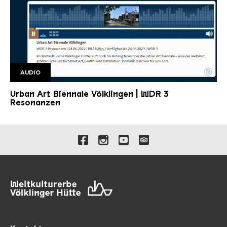
©
AUDIO
WDR Audio
Copyright: WDR
Urban Art Biennale Völklingen | WDR 3
Resonanzen
Verlinkungen zu unseren 