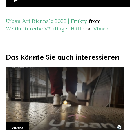
Urban Art Biennale 2022 | Frukty
from
Weltkulturerbe Völklinger Hütte
on
Vimeo
.
Das könnte Sie auch interessieren
©
VIDEO