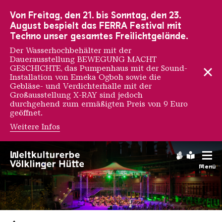
Zur Hauptnavigation
Zur Suche
Zum Inhalt
Zur Fußnavigation
Von Freitag, den 21. bis Sonntag, den 23.
August bespielt das FERRA Festival mit
Techno unser gesamtes Freilichtgelände.
Der Wasserhochbehälter mit der
Dauerausstellung BEWEGUNG MACHT
GESCHICHTE, das Pumpenhaus mit der Sound-
Installation von Emeka Ogboh sowie die
Gebläse- und Verdichterhalle mit der
Großausstellung X-RAY sind jedoch
durchgehend zum ermäßigten Preis von 9 Euro
geöffnet.
Weitere Infos
Gebärdens
Leichte
Menü
Saarländischen Staatsorche