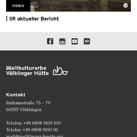
©
VIDEO
AB UNESCO Welterbetag v2
Copyright: Saarländischer Rundfunk
| SR aktueller Bericht
Verlinkungen zu unseren 
Kontakt
Rathausstraße 75 – 79
66333 Völklingen
Telefon: +49 6898 9100 100
Telefax: +49 6898 9100 111
mail@voelklinger-huette.org