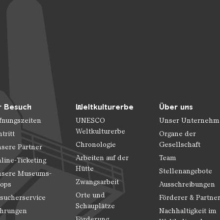
r Besuch
Weltkulturerbe
Über uns
fnungszeiten
UNESCO
Unser Unternehm
Weltkulturerbe
ntritt
Organe der
Chronologie
Gesellschaft
sere Partner
Arbeiten auf der
Team
line-Ticketing
Hütte
Stellenangebote
sere Museums-
Zwangsarbeit
ops
Ausschreibungen
Orte und
sucherservice
Förderer & Partne
Schauplätze
hrungen
Nachhaltigkeit im
Förderung