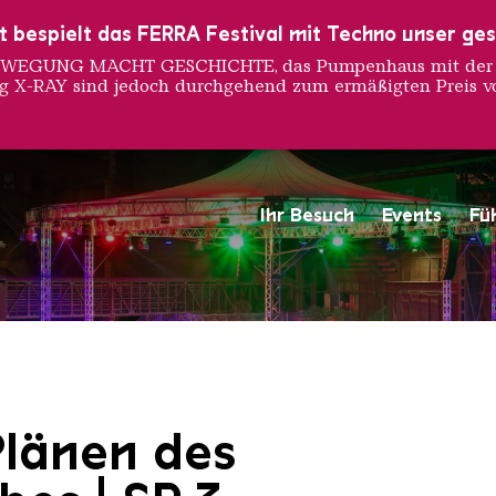
ust bespielt das FERRA Festival mit Techno unser ge
 BEWEGUNG MACHT GESCHICHTE, das Pumpenhaus mit der S
ng X-RAY sind jedoch durchgehend zum ermäßigten Preis vo
Ihr Besuch
Events
Fü
Saarländischen Staatsorche
 Plänen des