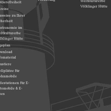
Weltkulturerbe
rrierefreiheit
Völklinger Hütte
reise
nweise zu Ihrer
cherheit
stronomie im
ltkulturerbe
lklinger Hütte
geplan
wnload
fomaterial
ustiere
ellplätze für
hnmobile
destationen für E-
tomobile & E-
kes