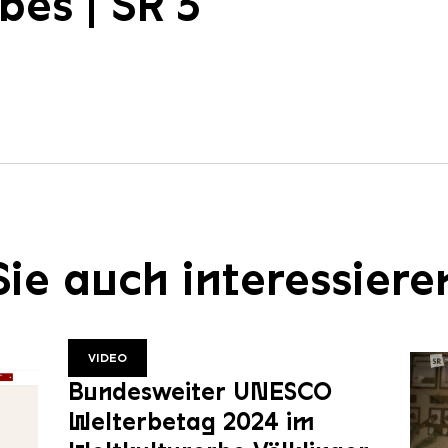
bes | SR 3
ie auch interessiere
VIDEO
Bundesweiter UNESCO
Welterbetag 2024 im