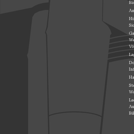
Ba
An
Hi
Si
Ga
We
Vö
La
Do
In
Ha
St
Wo
La
Au
Bi