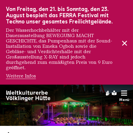
Zur Hauptnavigation
Zur Suche
Zum Inhalt
Zur Fußnavigation
Von Freitag, den 21. bis Sonntag, den 23.
August bespielt das FERRA Festival mit
Techno unser gesamtes Freilichtgelände.
Der Wasserhochbehälter mit der
Dauerausstellung BEWEGUNG MACHT
GESCHICHTE, das Pumpenhaus mit der Sound-
Installation von Emeka Ogboh sowie die
Gebläse- und Verdichterhalle mit der
Großausstellung X-RAY sind jedoch
durchgehend zum ermäßigten Preis von 9 Euro
geöffnet.
Weitere Infos
Gebärdens
Leichte
Menü
Saarländischen Staatsorche