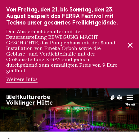
Zur Hauptnavigation
Zur Suche
Zum Inhalt
Zur Fußnavigation
Von Freitag, den 21. bis Sonntag, den 23.
August bespielt das FERRA Festival mit
Techno unser gesamtes Freilichtgelände.
Der Wasserhochbehälter mit der
Dauerausstellung BEWEGUNG MACHT
GESCHICHTE, das Pumpenhaus mit der Sound-
Installation von Emeka Ogboh sowie die
Gebläse- und Verdichterhalle mit der
Großausstellung X-RAY sind jedoch
durchgehend zum ermäßigten Preis von 9 Euro
geöffnet.
Weitere Infos
Gebärdens
Leichte
Menü
Saarländischen Staatsorche