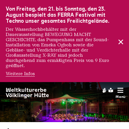
Zur Hauptnavigation
Zur Suche
Zum Inhalt
Zur Fußnavigation
Von Freitag, den 21. bis Sonntag, den 23.
August bespielt das FERRA Festival mit
Techno unser gesamtes Freilichtgelände.
Der Wasserhochbehälter mit der
Dauerausstellung BEWEGUNG MACHT
GESCHICHTE, das Pumpenhaus mit der Sound-
Installation von Emeka Ogboh sowie die
Gebläse- und Verdichterhalle mit der
Großausstellung X-RAY sind jedoch
durchgehend zum ermäßigten Preis von 9 Euro
geöffnet.
Weitere Infos
Gebärdens
Leichte
Menü
Saarländischen Staatsorche