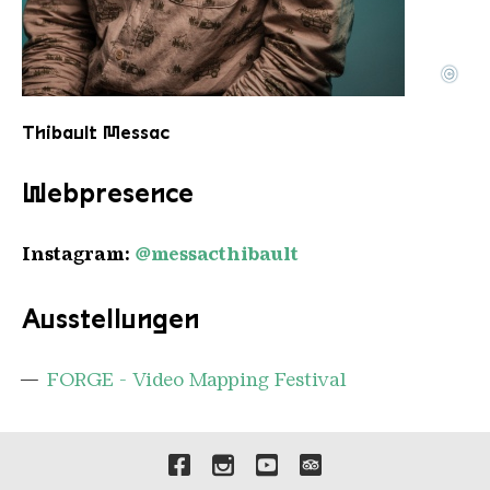
©
Thibault MESSAC 1
Copyright: Thibault Messac
Thibault Messac
Webpresence
Instagram:
@messacthibault
Ausstellungen
FORGE - Video Mapping Festival
Verlinkungen zu unseren 