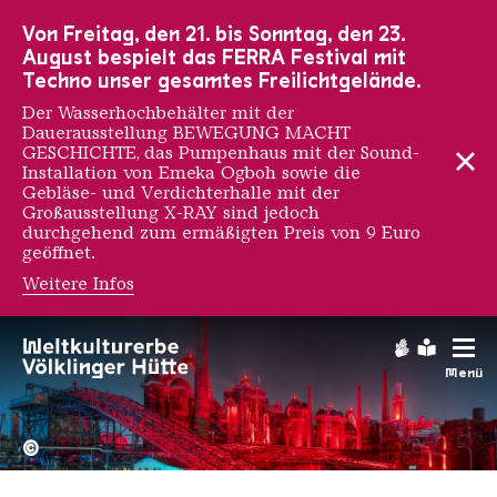
Zur Hauptnavigation
Zur Suche
Zum Inhalt
Zur Fußnavigation
Von Freitag, den 21. bis Sonntag, den 23.
August bespielt das FERRA Festival mit
Techno unser gesamtes Freilichtgelände.
Der Wasserhochbehälter mit der
Dauerausstellung BEWEGUNG MACHT
GESCHICHTE, das Pumpenhaus mit der Sound-
Installation von Emeka Ogboh sowie die
Gebläse- und Verdichterhalle mit der
Großausstellung X-RAY sind jedoch
durchgehend zum ermäßigten Preis von 9 Euro
geöffnet.
Weitere Infos
Thibault Messac
Gebärdens
Leichte
Menü
Hochofengruppe in Rot
Copyright: Weltkulturerbe 
©