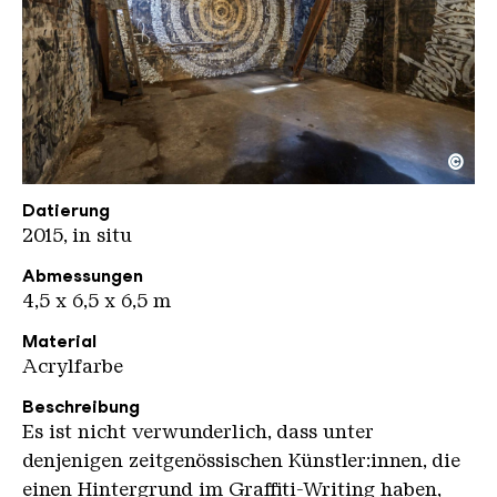
©
Tarek Benaoum
Copyright: Weltkulturerbe Völklinger Hütte / Han
Datierung
2015, in situ
Abmessungen
4,5 x 6,5 x 6,5 m
Material
Acrylfarbe
Beschreibung
Es ist nicht verwunderlich, dass unter
denjenigen zeitgenössischen Künstler:innen, die
einen Hintergrund im Graffiti-Writing haben,