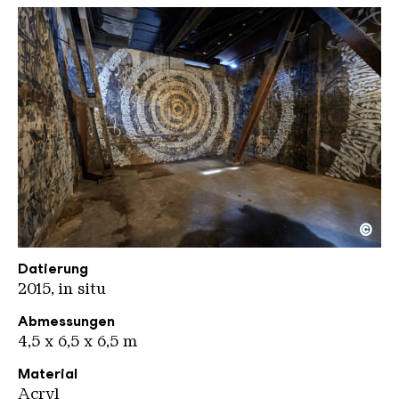
©
Tarek Benaoum
Copyright: Weltkulturerbe Völklinger Hütte / Han
Datierung
2015, in situ
Abmessungen
4,5 x 6,5 x 6,5 m
Material
Acryl