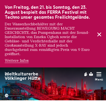
Zur Hauptnavigation
Zur Suche
Zum Inhalt
Zur Fußnavigation
Von Freitag, den 21. bis Sonntag, den 23.
August bespielt das FERRA Festival mit
Techno unser gesamtes Freilichtgelände.
Der Wasserhochbehälter mit der
Dauerausstellung BEWEGUNG MACHT
GESCHICHTE, das Pumpenhaus mit der Sound-
Installation von Emeka Ogboh sowie die
Gebläse- und Verdichterhalle mit der
Großausstellung X-RAY sind jedoch
durchgehend zum ermäßigten Preis von 9 Euro
geöffnet.
Weitere Infos
Tarek Benaoum
Gebärdens
Leichte
Menü
Hochofengruppe in Rot
Copyright: Weltkulturerbe 
©