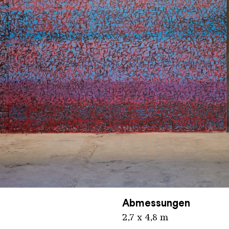
inger Hütte / Hans Georg Merkel
Abmessungen
2,7 x 4,8 m