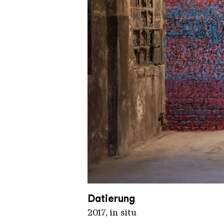
Tanc merkel
Copyright: Weltkulturerbe Völkl
Datierung
2017, in situ