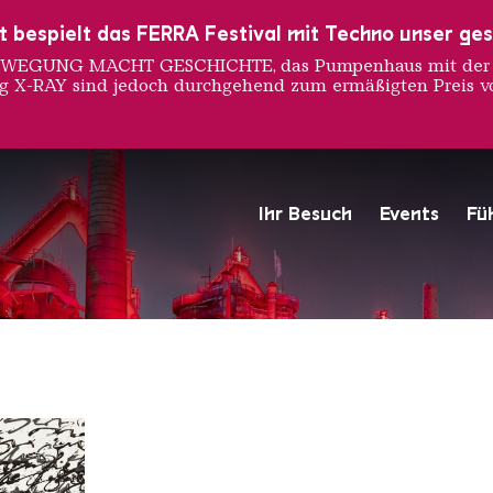
ust bespielt das FERRA Festival mit Techno unser ge
 BEWEGUNG MACHT GESCHICHTE, das Pumpenhaus mit der S
ng X-RAY sind jedoch durchgehend zum ermäßigten Preis vo
Ihr Besuch
Events
Fü
Hochofengruppe in Rot
Copyright: Weltkulturerbe 