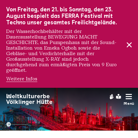
Zur Hauptnavigation
Zur Suche
Zum Inhalt
Zur Fußnavigation
Von Freitag, den 21. bis Sonntag, den 23.
August bespielt das FERRA Festival mit
Techno unser gesamtes Freilichtgelände.
Der Wasserhochbehälter mit der
Dauerausstellung BEWEGUNG MACHT
GESCHICHTE, das Pumpenhaus mit der Sound-
Installation von Emeka Ogboh sowie die
Gebläse- und Verdichterhalle mit der
Großausstellung X-RAY sind jedoch
durchgehend zum ermäßigten Preis von 9 Euro
geöffnet.
Weitere Infos
OX
Gebärdens
Leichte
Menü
Hochofengruppe in Rot
Copyright: Weltkulturerbe 
©