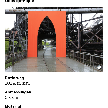
Obus gothique
©
OX KHV kompr
Copyright: Karl Heinrich Veith
Datierung
2024, in situ
Abmessungen
5 x 6 m
Material