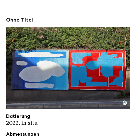
Ohne Titel
©
OX 4
Copyright: Weltkulturerbe Völklinger Hütte / Cori
Datierung
2022, in situ
Abmessungen