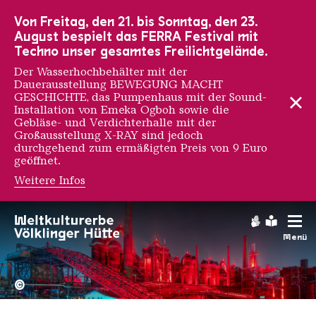
Zur Hauptnavigation
Zur Suche
Zum Inhalt
Zur Fußnavigation
Von Freitag, den 21. bis Sonntag, den 23.
August bespielt das FERRA Festival mit
Techno unser gesamtes Freilichtgelände.
Der Wasserhochbehälter mit der
Dauerausstellung BEWEGUNG MACHT
GESCHICHTE, das Pumpenhaus mit der Sound-
Installation von Emeka Ogboh sowie die
Gebläse- und Verdichterhalle mit der
Großausstellung X-RAY sind jedoch
durchgehend zum ermäßigten Preis von 9 Euro
geöffnet.
Weitere Infos
Olivier Hölzl
Gebärdens
Leichte
Menü
Hochofengruppe in Rot
Copyright: Weltkulturerbe 
©