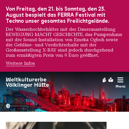
Zur Hauptnavigation
Zur Suche
Zum Inhalt
Zur Fußnavigation
Von Freitag, den 21. bis Sonntag, den 23.
August bespielt das FERRA Festival mit
Techno unser gesamtes Freilichtgelände.
Der Wasserhochbehälter mit der Dauerausstellung
BEWEGUNG MACHT GESCHICHTE, das Pumpenhaus
mit der Sound-Installation von Emeka Ogboh sowie
die Gebläse- und Verdichterhalle mit der
Großausstellung X-RAY sind jedoch durchgehend
zum ermäßigten Preis von 9 Euro geöffnet.
Weitere Infos
Katharina Sieverding
Gebärdens
Leichte
Menü
Hochofengruppe in Rot
Copyright: Weltkulturerbe 
©