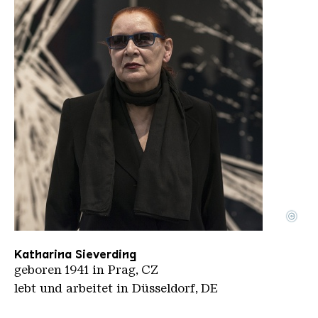
©
Sieverdingkatharina Hans Peter Schaefer CC BY S
Copyright: Hans Peter Schaefer | CC BY-SA 4.0
Katharina Sieverding
geboren 1941 in Prag, CZ
lebt und arbeitet in Düsseldorf, DE