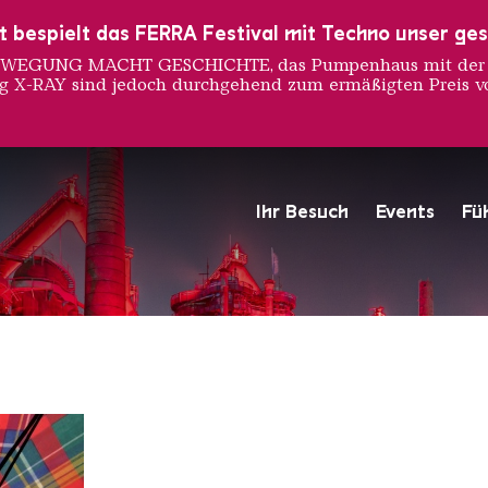
ust bespielt das FERRA Festival mit Techno unser ge
 BEWEGUNG MACHT GESCHICHTE, das Pumpenhaus mit der S
ng X-RAY sind jedoch durchgehend zum ermäßigten Preis vo
Ihr Besuch
Events
Fü
Hochofengruppe in Rot
Copyright: Weltkulturerbe 