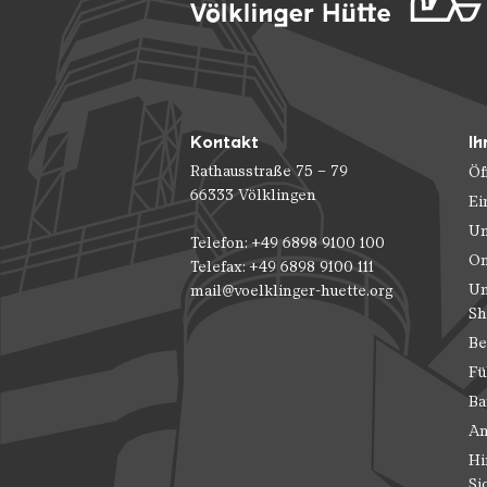
Kontakt
Ih
Rathausstraße 75 – 79
Öf
66333 Völklingen
Ei
Un
Telefon: +49 6898 9100 100
On
Telefax: +49 6898 9100 111
Un
mail@voelklinger-huette.org
Sh
Be
Fü
Ba
An
Hi
Si