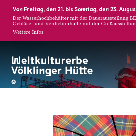
Zur Hauptnavigation
Zur Suche
Zum Inhalt
Zur Fußnavigation
Von Freitag, den 21. bis Sonntag, den 23. Aug
Der Wasserhochbehälter mit der Dauerausstellung
Gebläse- und Verdichterhalle mit der Großausstellu
Weitere Infos
e1000
©