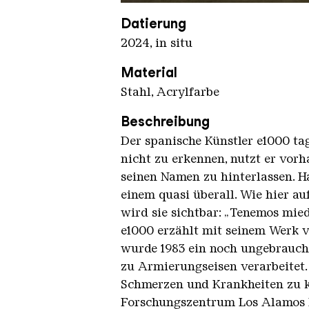
e1000 JD kompr
Copyright: Jeanette Dittmar
Datierung
2024, in situ
Material
Stahl, Acrylfarbe
Beschreibung
Der spanische Künstler e1000 tag
nicht zu erkennen, nutzt er vorh
seinen Namen zu hinterlassen. H
einem quasi überall. Wie hier au
wird sie sichtbar: „Tenemos mied
e1000 erzählt mit seinem Werk 
wurde 1983 ein noch ungebrauchte
zu Armierungseisen verarbeitet.
Schmerzen und Krankheiten zu kl
Forschungszentrum Los Alamos La