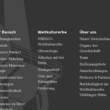
r Besuch
Weltkulturerbe
Über uns
fnungszeiten
UNESCO
Unser Unternehm
Weltkulturerbe
ntritt
Organe der
Chronologie
Gesellschaft
sere Partner
Arbeiten auf der
Team
line-Ticketing
Hütte
Stellenangebote
sere Museums-
Zwangsarbeit
ops
Ausschreibungen
Orte und
sucherservice
Förderer & Partne
Schauplätze
hrungen
Nachhaltigkeit im
Förderung
Weltkulturerbe
rrierefreiheit
Völklinger Hütte
reise
nweise zu Ihrer
cherheit