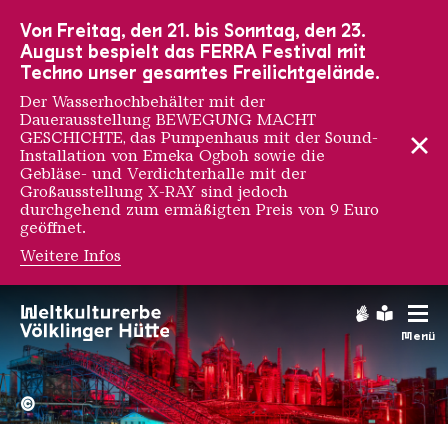
Zur Hauptnavigation
Zur Suche
Zum Inhalt
Zur Fußnavigation
Von Freitag, den 21. bis Sonntag, den 23.
August bespielt das FERRA Festival mit
Techno unser gesamtes Freilichtgelände.
Der Wasserhochbehälter mit der
Dauerausstellung BEWEGUNG MACHT
GESCHICHTE, das Pumpenhaus mit der Sound-
Installation von Emeka Ogboh sowie die
Gebläse- und Verdichterhalle mit der
Großausstellung X-RAY sind jedoch
durchgehend zum ermäßigten Preis von 9 Euro
geöffnet.
Weitere Infos
Dan Rawlings
Gebärdens
Leichte
Menü
Hochofengruppe in Rot
Copyright: Weltkulturerbe 
©