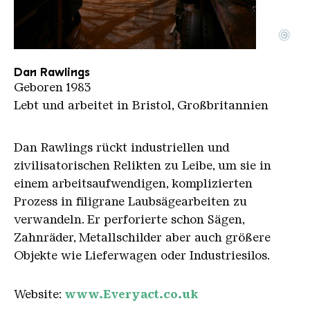
©
Portrait Dan Rawlings
Copyright: Dan Rawlings
Dan Rawlings
Geboren 1983
Lebt und arbeitet in Bristol, Großbritannien
Dan Rawlings rückt industriellen und
zivilisatorischen Relikten zu Leibe, um sie in
einem arbeitsaufwendigen, komplizierten
Prozess in filigrane Laubsägearbeiten zu
verwandeln. Er perforierte schon Sägen,
Zahnräder, Metallschilder aber auch größere
Objekte wie Lieferwagen oder Industriesilos.
Website:
www.Everyact.co.uk