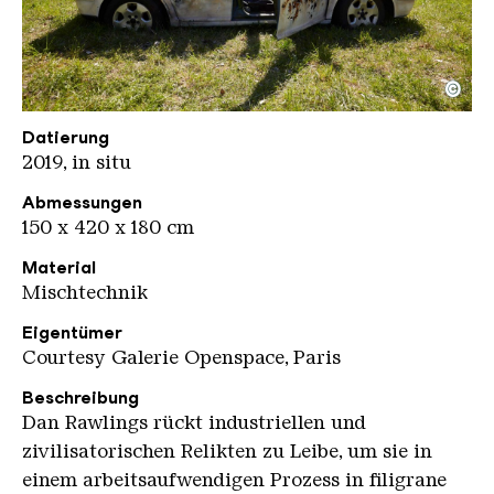
©
Dan Rawlings Joyride1
Copyright: Weltkulturerbe Völklinger Hütte / Han
Datierung
2019, in situ
Abmessungen
150 x 420 x 180 cm
Material
Mischtechnik
Eigentümer
Courtesy Galerie Openspace, Paris
Beschreibung
Dan Rawlings rückt industriellen und
zivilisatorischen Relikten zu Leibe, um sie in
einem arbeitsaufwendigen Prozess in filigrane