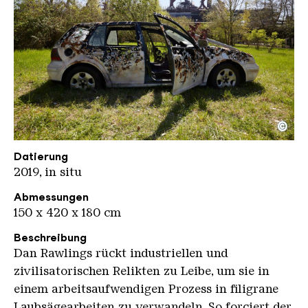
©
Dan Rawlings Joyride1
Copyright: Weltkulturerbe Völklinger Hütte / Han
Datierung
2019, in situ
Abmessungen
150 x 420 x 180 cm
Beschreibung
Dan Rawlings rückt industriellen und
zivilisatorischen Relikten zu Leibe, um sie in
einem arbeitsaufwendigen Prozess in filigrane
Laubsägearbeiten zu verwandeln. So forciert der