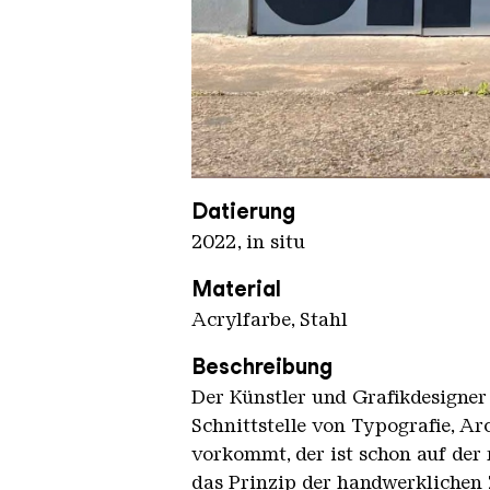
Rietbergen Daan Unseen
Copyright: Weltkulturerbe Völkli
Datierung
2022, in situ
Material
Acrylfarbe, Stahl
Beschreibung
Der Künstler und Grafikdesigner
Schnittstelle von Typografie, A
vorkommt, der ist schon auf der r
das Prinzip der handwerklichen 