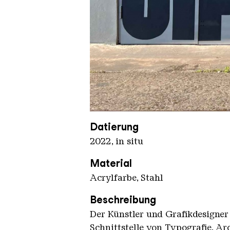
Rietbergen Daan Unseen
Copyright: Weltkulturerbe Völkli
Datierung
2022, in situ
Material
Acrylfarbe, Stahl
Beschreibung
Der Künstler und Grafikdesigner
Schnittstelle von Typografie, A