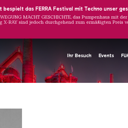
ust bespielt das FERRA Festival mit Techno unser ge
 BEWEGUNG MACHT GESCHICHTE, das Pumpenhaus mit der S
ng X-RAY sind jedoch durchgehend zum ermäßigten Preis vo
ietberg
Ihr Besuch
Events
Fü
Hochofengruppe in Rot
Copyright: Weltkulturerbe 