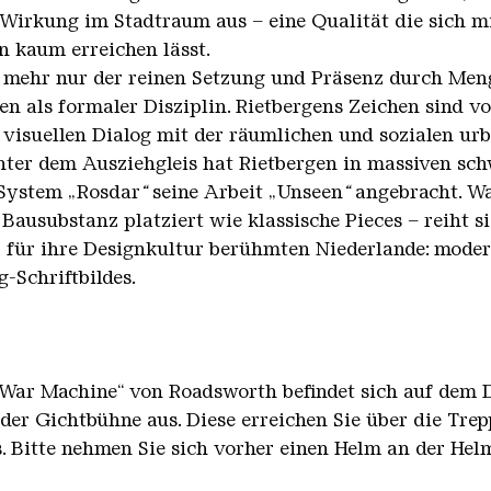
Wirkung im Stadtraum aus – eine Qualität die sich m
n kaum erreichen lässt.
 mehr nur der reinen Setzung und Präsenz durch Menge
n als formaler Disziplin. Rietbergens Zeichen sind v
 visuellen Dialog mit der räumlichen und sozialen ur
ter dem Ausziehgleis hat Rietbergen in massiven sc
 System „Rosdar
“
seine Arbeit „Unseen
“
angebracht. Wa
r Bausubstanz platziert wie klassische Pieces – reiht s
er für ihre Designkultur berühmten Niederlande: moder
-Schriftbildes.
 War Machine“ von Roadsworth befindet sich auf dem D
der Gichtbühne aus. Diese erreichen Sie über die Tre
 Bitte nehmen Sie sich vorher einen Helm an der Helm