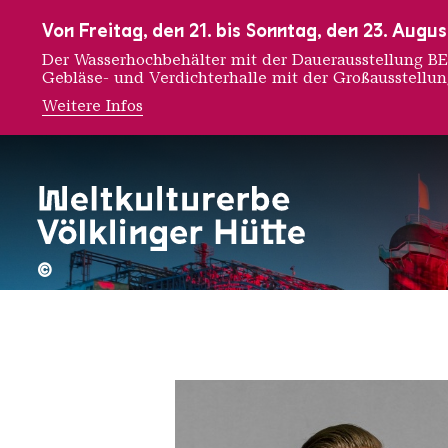
Zur Hauptnavigation
Zur Suche
Zum Inhalt
Zur Fußnavigation
Von Freitag, den 21. bis Sonntag, den 23. Aug
Der Wasserhochbehälter mit der Dauerausstellung
Gebläse- und Verdichterhalle mit der Großausstellu
Weitere Infos
Daan R
©