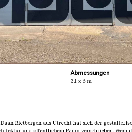
nger Hütte / Jeanette Dittmar
Abmessungen
2,1 x 6 m
 Daan Rietbergen aus Utrecht hat sich der gestalteri
rchitektur und öffentlichem Raum verschrieben. Wem 