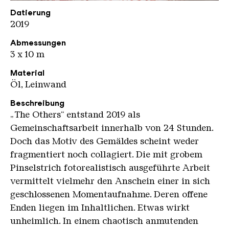
Helen Bur
Copyright: Helen Bur
Datierung
2019
Abmessungen
3 x 10 m
Material
Öl, Leinwand
Beschreibung
„The Others“ entstand 2019 als
Gemeinschaftsarbeit innerhalb von 24 Stunden.
Doch das Motiv des Gemäldes scheint weder
fragmentiert noch collagiert. Die mit grobem
Pinselstrich fotorealistisch ausgeführte Arbeit
vermittelt vielmehr den Anschein einer in sich
geschlossenen Momentaufnahme. Deren offene
Enden liegen im Inhaltlichen. Etwas wirkt
unheimlich. In einem chaotisch anmutenden