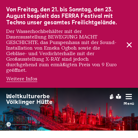
Zur Hauptnavigation
Zur Suche
Zum Inhalt
Zur Fußnavigation
Von Freitag, den 21. bis Sonntag, den 23.
August bespielt das FERRA Festival mit
Techno unser gesamtes Freilichtgelände.
Der Wasserhochbehälter mit der
Dauerausstellung BEWEGUNG MACHT
GESCHICHTE, das Pumpenhaus mit der Sound-
Installation von Emeka Ogboh sowie die
Gebläse- und Verdichterhalle mit der
Großausstellung X-RAY sind jedoch
durchgehend zum ermäßigten Preis von 9 Euro
geöffnet.
Weitere Infos
Bryan Beyung
Gebärdens
Leichte
Menü
Hochofengruppe in Rot
Copyright: Weltkulturerbe 
©