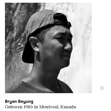
©
Bryan Beyungportrait
Copyright: Bryan Beyung
Bryan Beyung
Geboren 1986 in Montreal, Kanada