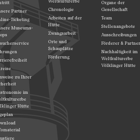
Weltkulturerbe
ntritt
Organe der
Chronologie
Gesellschaft
sere Partner
Arbeiten auf der
Team
line-Ticketing
Hütte
Stellenangebote
sere Museums-
Zwangsarbeit
ops
Ausschreibungen
Orte und
sucherservice
Förderer & Partne
Schauplätze
hrungen
Nachhaltigkeit im
Förderung
Weltkulturerbe
rrierefreiheit
Völklinger Hütte
reise
nweise zu Ihrer
cherheit
stronomie im
ltkulturerbe
lklinger Hütte
geplan
wnload
fomaterial
ustiere