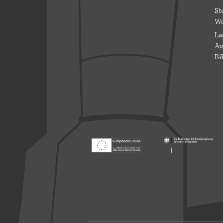
St
Wo
La
Au
Bi
Footer: Europäischer Fonds für nationale
Footer: Die Beauft