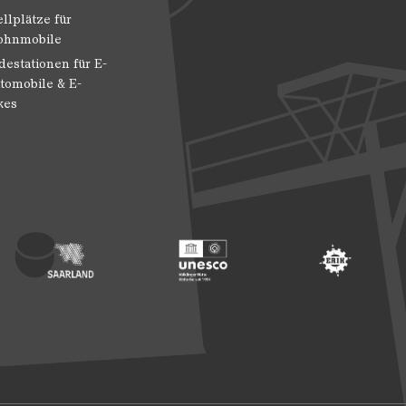
ellplätze für
hnmobile
destationen für E-
tomobile & E-
kes
 Entwicklung
ragte der Bundesregierung für Kultur und Medien
Footer: Saarland
Footer: Unesco Welterbe
Footer: ERIH