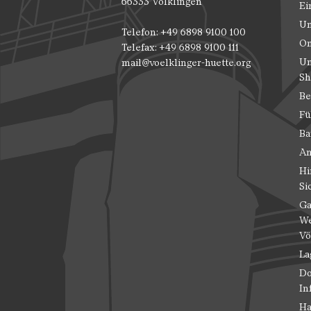
66333 Völklingen
Ei
Un
Telefon: +49 6898 9100 100
On
Telefax: +49 6898 9100 111
Un
mail@voelklinger-huette.org
Sh
Be
Fü
Ba
An
Hi
Si
Ga
We
Vö
La
Do
In
Ha