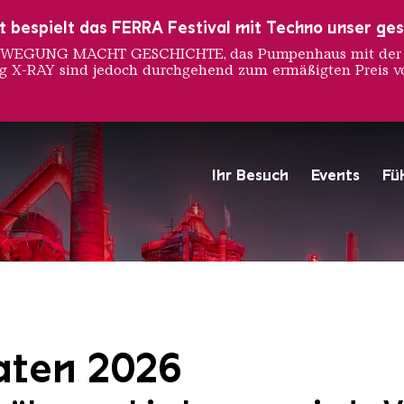
ust bespielt das FERRA Festival mit Techno unser ge
 BEWEGUNG MACHT GESCHICHTE, das Pumpenhaus mit der S
ng X-RAY sind jedoch durchgehend zum ermäßigten Preis vo
Ihr Besuch
Events
Fü
Hochofengruppe in Rot
Copyright: Weltkulturerbe 
aten 2026