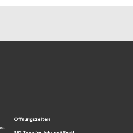
unseren Socialmedia
Öffnungszeiten
en
362 Tage im Jahr geöffnet!