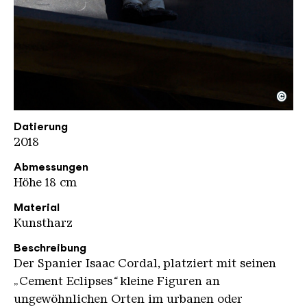
©
Cordal Isaac Eisentraeger
Copyright: Weltkulturerbe Völklinger Hütte / Hans
Datierung
2018
Abmessungen
Höhe 18 cm
Material
Kunstharz
Beschreibung
Der Spanier Isaac Cordal, platziert mit seinen
„Cement Eclipses
“
kleine Figuren an
ungewöhnlichen Orten im urbanen oder