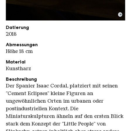
©
Cordal Isaac Eisentraeger
Copyright: Weltkulturerbe Völklinger Hütte / Hans
Datierung
2018
Abmessungen
Höhe 18 cm
Material
Kunstharz
Beschreibung
Der Spanier Isaac Cordal, platziert mit seinen
"Cement Eclipses" kleine Figuren an
ungewöhnlichen Orten im urbanen oder
postindustriellen Kontext. Die
Miniaturskulpturen ähneln auf den ersten Blick
stark dem Konzept der "Little People" von