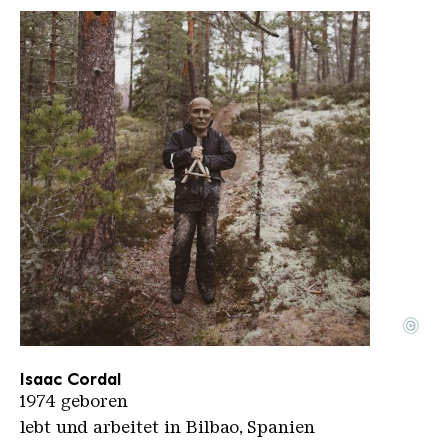
©
Portrait Isaac Cordal
Copyright: Henrik Lund
Isaac Cordal
1974 geboren
lebt und arbeitet in Bilbao, Spanien