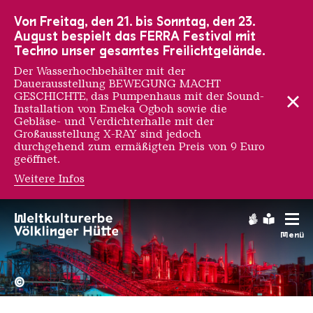
Zur Hauptnavigation
Zur Suche
Zum Inhalt
Zur Fußnavigation
Von Freitag, den 21. bis Sonntag, den 23.
August bespielt das FERRA Festival mit
Techno unser gesamtes Freilichtgelände.
Der Wasserhochbehälter mit der
Dauerausstellung BEWEGUNG MACHT
GESCHICHTE, das Pumpenhaus mit der Sound-
Installation von Emeka Ogboh sowie die
Gebläse- und Verdichterhalle mit der
Großausstellung X-RAY sind jedoch
durchgehend zum ermäßigten Preis von 9 Euro
geöffnet.
Weitere Infos
Isaac Cordal
Gebärdens
Leichte
Menü
Hochofengruppe in Rot
Copyright: Weltkulturerbe 
©