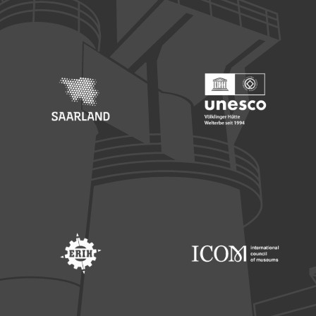
Footer: Europäischer Fonds für nationale Entwicklung
Footer: Die Beauftragte der Bu
Footer: Saarland
Footer: Unesco Welterbe