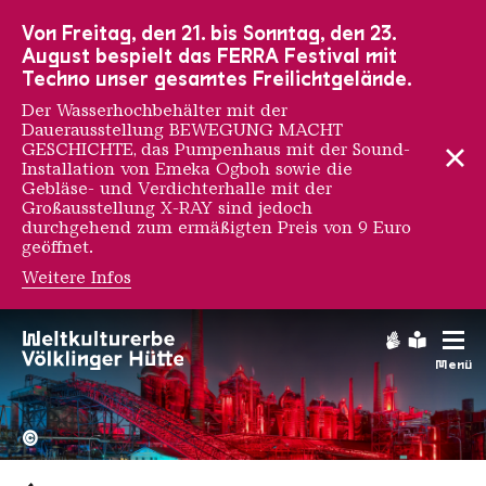
Zur Hauptnavigation
Zur Suche
Zum Inhalt
Zur Fußnavigation
Von Freitag, den 21. bis Sonntag, den 23.
August bespielt das FERRA Festival mit
Techno unser gesamtes Freilichtgelände.
Der Wasserhochbehälter mit der
Dauerausstellung BEWEGUNG MACHT
GESCHICHTE, das Pumpenhaus mit der Sound-
Installation von Emeka Ogboh sowie die
Gebläse- und Verdichterhalle mit der
Großausstellung X-RAY sind jedoch
durchgehend zum ermäßigten Preis von 9 Euro
geöffnet.
Weitere Infos
Gebärdens
Leichte
Menü
Hochofengruppe in Rot
Copyright: Weltkulturerbe 
©