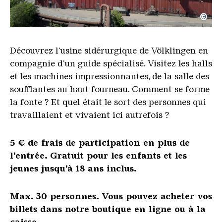
©
Panoramaansicht der Hochofengruppe der Völkling
Copyright: Weltkulturerbe Völklinger Hütte | Karl 
Découvrez l'usine sidérurgique de Völklingen en
compagnie d'un guide spécialisé. Visitez les halls
et les machines impressionnantes, de la salle des
soufflantes au haut fourneau. Comment se forme
la fonte ? Et quel était le sort des personnes qui
travaillaient et vivaient ici autrefois ?
5 € de frais de participation en plus de
l'entrée.
Gratuit pour les enfants et les
jeunes jusqu'à 18 ans inclus.
Max. 30 personnes.
Vous pouvez acheter vos
billets dans notre boutique en ligne ou à la