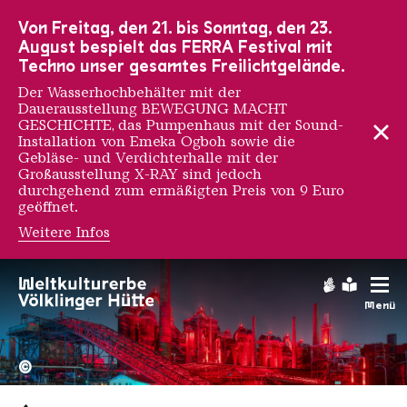
Zur Hauptnavigation
Zur Suche
Zum Inhalt
Zur Fußnavigation
Von Freitag, den 21. bis Sonntag, den 23.
August bespielt das FERRA Festival mit
Techno unser gesamtes Freilichtgelände.
Der Wasserhochbehälter mit der
Dauerausstellung BEWEGUNG MACHT
GESCHICHTE, das Pumpenhaus mit der Sound-
Installation von Emeka Ogboh sowie die
Gebläse- und Verdichterhalle mit der
Großausstellung X-RAY sind jedoch
durchgehend zum ermäßigten Preis von 9 Euro
geöffnet.
Weitere Infos
Gebärdens
Leichte
Menü
Hochofengruppe in Rot
Copyright: Weltkulturerbe 
©