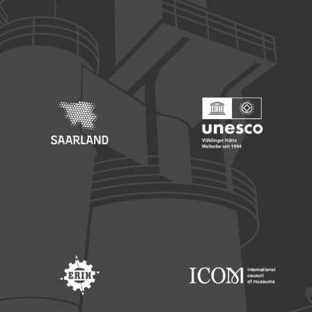
Footer: Europäischer Fonds für nationale Entwicklung
Footer: Die Beauftragte der Bu
Footer: Saarland
Footer: Unesco Welterbe