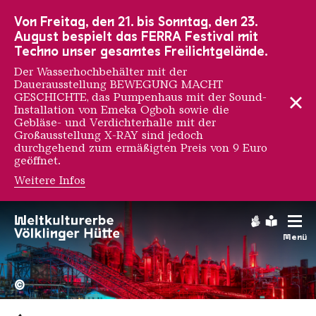
Zur Hauptnavigation
Zur Suche
Zum Inhalt
Zur Fußnavigation
Von Freitag, den 21. bis Sonntag, den 23.
August bespielt das FERRA Festival mit
Techno unser gesamtes Freilichtgelände.
Der Wasserhochbehälter mit der
Dauerausstellung BEWEGUNG MACHT
GESCHICHTE, das Pumpenhaus mit der Sound-
Installation von Emeka Ogboh sowie die
Gebläse- und Verdichterhalle mit der
Großausstellung X-RAY sind jedoch
durchgehend zum ermäßigten Preis von 9 Euro
geöffnet.
Weitere Infos
Gebärdens
Leichte
Menü
Hochofengruppe in Rot
Copyright: Weltkulturerbe 
©