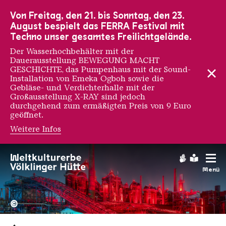
Zur Hauptnavigation
Zur Suche
Zum Inhalt
Zur Fußnavigation
Von Freitag, den 21. bis Sonntag, den 23.
August bespielt das FERRA Festival mit
Techno unser gesamtes Freilichtgelände.
Der Wasserhochbehälter mit der
Dauerausstellung BEWEGUNG MACHT
GESCHICHTE, das Pumpenhaus mit der Sound-
Installation von Emeka Ogboh sowie die
Gebläse- und Verdichterhalle mit der
Großausstellung X-RAY sind jedoch
durchgehend zum ermäßigten Preis von 9 Euro
geöffnet.
Weitere Infos
Gebärdens
Leichte
Menü
Hochofengruppe in Rot
Copyright: Weltkulturerbe 
©