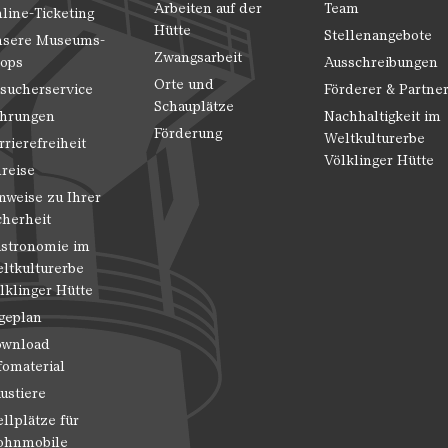
Arbeiten auf der
Team
line-Ticketing
Hütte
Stellenangebote
sere Museums-
Zwangsarbeit
ops
Ausschreibungen
Orte und
sucherservice
Förderer & Partne
Schauplätze
hrungen
Nachhaltigkeit im
Förderung
Weltkulturerbe
rrierefreiheit
Völklinger Hütte
reise
nweise zu Ihrer
cherheit
stronomie im
ltkulturerbe
lklinger Hütte
geplan
wnload
fomaterial
ustiere
ellplätze für
hnmobile