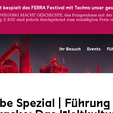
ust bespielt das FERRA Festival mit Techno unser ge
 BEWEGUNG MACHT GESCHICHTE, das Pumpenhaus mit der S
ng X-RAY sind jedoch durchgehend zum ermäßigten Preis vo
Ihr Besuch
Events
Fü
Hochofengruppe in Rot
Copyright: Weltkulturerbe 
be Spezial | Führung 