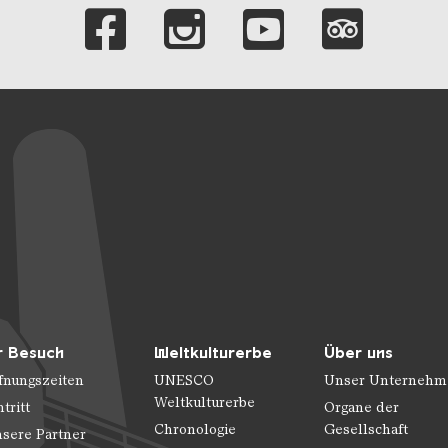
Verlinkungen zu 
r Besuch
Weltkulturerbe
Über uns
fnungszeiten
UNESCO
Unser Unternehm
Weltkulturerbe
ntritt
Organe der
Chronologie
Gesellschaft
sere Partner