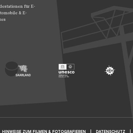
destationen für E-
tomobile & E-
kes
 Entwicklung
ragte der Bundesregierung für Kultur und Medien
Footer: Saarland
Footer: Unesco Welterbe
Footer: ERIH
HINWEISE ZUM FILMEN & FOTOGRAFIEREN
DATENSCHUTZ