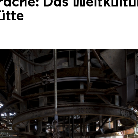
ache: Das Weltkultu
ütte