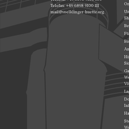
On
Telefax: +49 6898 9100 111
Un
mail@voelklinger-huette.org
Sh
Be
Fü
Ba
An
Hi
Si
Ga
We
Vö
La
Do
In
Ha
St
Wo