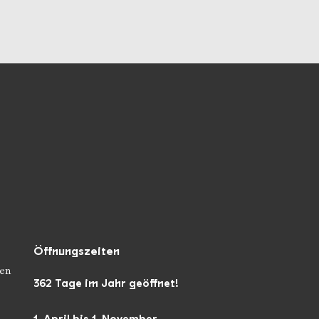
unseren Socialmedia
Öffnungszeiten
en
362 Tage im Jahr geöffnet!
1. April bis 1. November