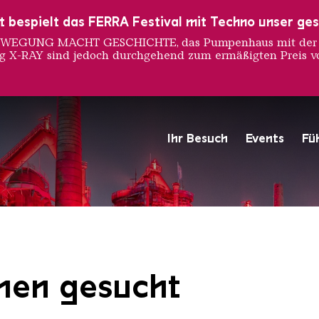
ust bespielt das FERRA Festival mit Techno unser ge
 BEWEGUNG MACHT GESCHICHTE, das Pumpenhaus mit der S
ng X-RAY sind jedoch durchgehend zum ermäßigten Preis vo
rkshop 
Ihr Besuch
Events
Fü
Hochofengruppe in Rot
Copyright: Weltkulturerbe 
nnen gesucht