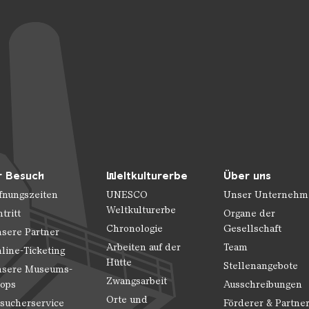
r Besuch
Weltkulturerbe
Über uns
fnungszeiten
UNESCO
Unser Unternehm
Weltkulturerbe
ntritt
Organe der
Chronologie
Gesellschaft
sere Partner
Arbeiten auf der
Team
line-Ticketing
Hütte
Stellenangebote
sere Museums-
Zwangsarbeit
ops
Ausschreibungen
Orte und
sucherservice
Förderer & Partne