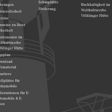
Schauplätze
hrungen
Nachhaltigkeit im
Förderung
Weltkulturerbe
rrierefreiheit
Völklinger Hütte
reise
nweise zu Ihrer
cherheit
stronomie im
ltkulturerbe
lklinger Hütte
geplan
wnload
fomaterial
ustiere
ellplätze für
hnmobile
destationen für E-
tomobile & E-
kes