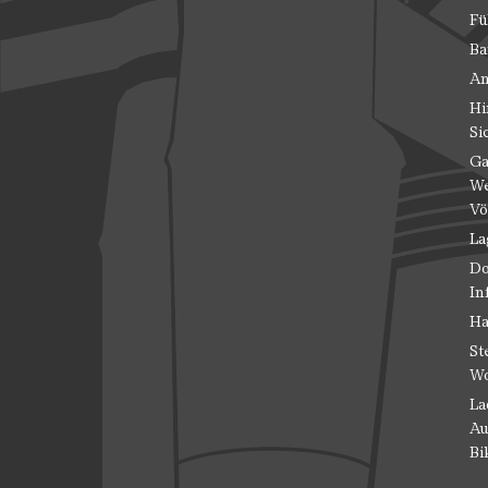
Fü
Ba
An
Hi
Si
Ga
We
Vö
La
Do
In
Ha
St
Wo
La
Au
Bi