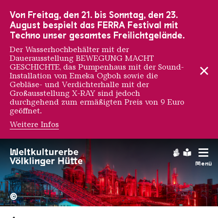
Zur Hauptnavigation
Zur Suche
Zum Inhalt
Zur Fußnavigation
Von Freitag, den 21. bis Sonntag, den 23.
August bespielt das FERRA Festival mit
Techno unser gesamtes Freilichtgelände.
Der Wasserhochbehälter mit der
Dauerausstellung BEWEGUNG MACHT
GESCHICHTE, das Pumpenhaus mit der Sound-
Installation von Emeka Ogboh sowie die
Gebläse- und Verdichterhalle mit der
Großausstellung X-RAY sind jedoch
durchgehend zum ermäßigten Preis von 9 Euro
geöffnet.
Weitere Infos
Gebärdens
Leichte
Menü
Hochofengruppe in Rot
Copyright: Weltkulturerbe 
©