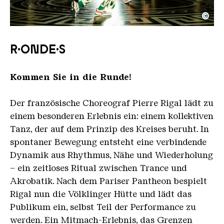
©
Cyril Zannettacci Agence VU R ONDE S
Copyright: Cyril ZANNETTACCI
R·ONDE·S
Kommen Sie in die Runde!
Der französische Choreograf Pierre Rigal lädt zu
einem besonderen Erlebnis ein: einem kollektiven
Tanz, der auf dem Prinzip des Kreises beruht. In
spontaner Bewegung entsteht eine verbindende
Dynamik aus Rhythmus, Nähe und Wiederholung
– ein zeitloses Ritual zwischen Trance und
Akrobatik. Nach dem Pariser Pantheon bespielt
Rigal nun die Völklinger Hütte und lädt das
Publikum ein, selbst Teil der Performance zu
werden. Ein Mitmach-Erlebnis, das Grenzen