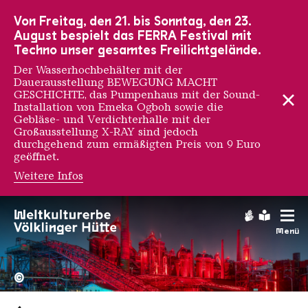
Zur Hauptnavigation
Zur Suche
Zum Inhalt
Zur Fußnavigation
Von Freitag, den 21. bis Sonntag, den 23.
August bespielt das FERRA Festival mit
Techno unser gesamtes Freilichtgelände.
Der Wasserhochbehälter mit der
Dauerausstellung BEWEGUNG MACHT
GESCHICHTE, das Pumpenhaus mit der Sound-
Installation von Emeka Ogboh sowie die
Gebläse- und Verdichterhalle mit der
Großausstellung X-RAY sind jedoch
durchgehend zum ermäßigten Preis von 9 Euro
geöffnet.
Weitere Infos
Gebärdens
Leichte
Menü
Hochofengruppe in Rot
Copyright: Weltkulturerbe 
©