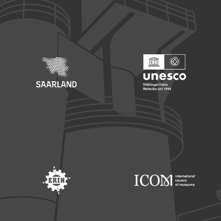
Footer: Europäischer Fonds für nationale Entwicklung
Footer: Die Beauftragte der Bu
Footer: Saarland
Footer: Unesco Welterbe