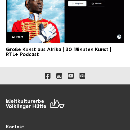
©
AUDIO
Große Kunst aus Afrika RTL+ 30 min kunst
Copyright: Jens Trocha |RTL+
Große Kunst aus Afrika | 30 Minuten Kunst |
RTL+ Podcast
Verlinkungen zu unseren 
Kontakt