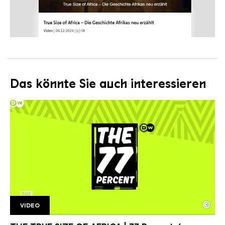
Das könnte Sie auch interessieren
©
VIDEO
77 Percent.
Copyright: Deutsche Welle