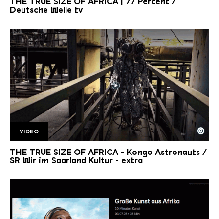
THE TRUE SIZE OF AFRICA | 77 Percent /
Deutsche Welle tv
©
VIDEO
SR Kongoastronauts
Copyright: Saarländischer Rundfunk
THE TRUE SIZE OF AFRICA - Kongo Astronauts /
SR Wir im Saarland Kultur - extra