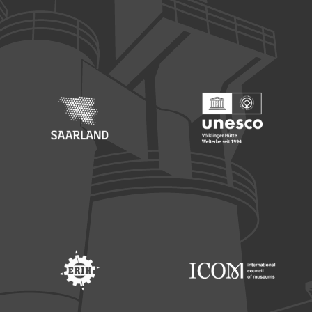
Footer: Europäischer Fonds für nationale Entwicklung
Footer: Die Beauftragte der Bu
Footer: Saarland
Footer: Unesco Welterbe