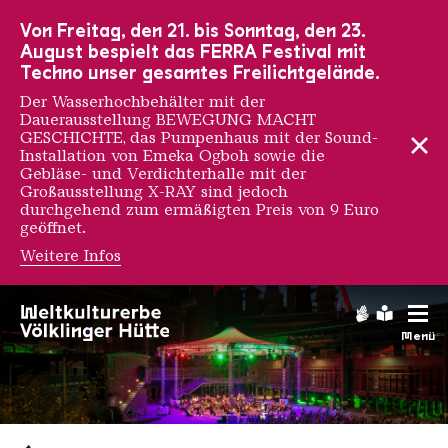
Zur Hauptnavigation
Zur Suche
Zum Inhalt
Zur Fußnavigation
Von Freitag, den 21. bis Sonntag, den 23.
August bespielt das FERRA Festival mit
Techno unser gesamtes Freilichtgelände.
Der Wasserhochbehälter mit der
Dauerausstellung BEWEGUNG MACHT
GESCHICHTE, das Pumpenhaus mit der Sound-
Installation von Emeka Ogboh sowie die
Gebläse- und Verdichterhalle mit der
Großausstellung X-RAY sind jedoch
durchgehend zum ermäßigten Preis von 9 Euro
geöffnet.
Weitere Infos
Gebärdens
Leichte
Menü
Saarländischen Staatsorche