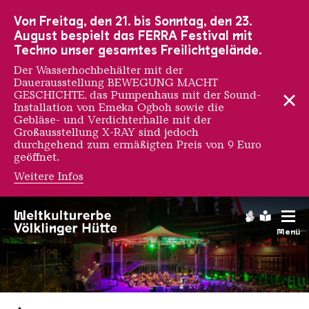
Zur Hauptnavigation
Zur Suche
Zum Inhalt
Zur Fußnavigation
Von Freitag, den 21. bis Sonntag, den 23.
August bespielt das FERRA Festival mit
Techno unser gesamtes Freilichtgelände.
Der Wasserhochbehälter mit der
Dauerausstellung BEWEGUNG MACHT
GESCHICHTE, das Pumpenhaus mit der Sound-
Installation von Emeka Ogboh sowie die
Gebläse- und Verdichterhalle mit der
Großausstellung X-RAY sind jedoch
durchgehend zum ermäßigten Preis von 9 Euro
geöffnet.
Weitere Infos
Gebärdens
Leichte
Menü
Saarländischen Staatsorche