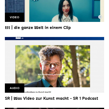
©
VIDEO
TTT bild
Copyright: HR | ttt
ttt | die ganze Welt in einem Clip
AUDIO
Podcast SR1
SR | Was Video zur Kunst macht - SR 1 Podcast