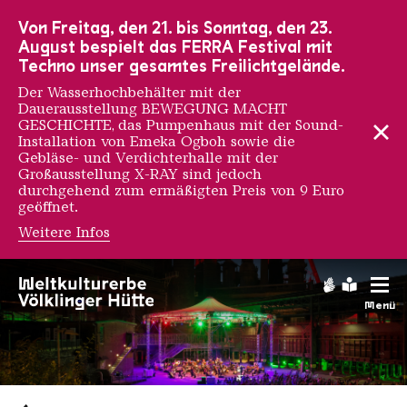
Zur Hauptnavigation
Zur Suche
Zum Inhalt
Zur Fußnavigation
Von Freitag, den 21. bis Sonntag, den 23.
August bespielt das FERRA Festival mit
Techno unser gesamtes Freilichtgelände.
Der Wasserhochbehälter mit der
Dauerausstellung BEWEGUNG MACHT
GESCHICHTE, das Pumpenhaus mit der Sound-
Installation von Emeka Ogboh sowie die
Gebläse- und Verdichterhalle mit der
Großausstellung X-RAY sind jedoch
durchgehend zum ermäßigten Preis von 9 Euro
geöffnet.
Weitere Infos
Gebärdens
Leichte
Menü
Saarländischen Staatsorche