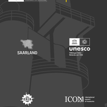
Footer: Europäischer Fonds für nationale Entwicklung
Footer: Die Beauftragte der Bu
Footer: Saarland
Footer: Unesco Welterbe