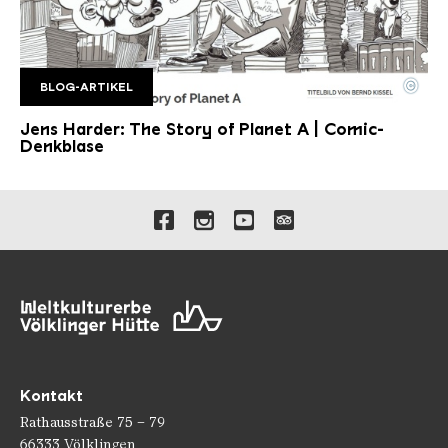
©
BLOG-ARTIKEL
Comic denkblasejpg
Copyright: Comic-Denkblase | Dr. Alex Jakubowski
Jens Harder: The Story of Planet A | Comic-
Denkblase
Verlinkungen zu unseren 
Kontakt
Rathausstraße 75 – 79
66333 Völklingen