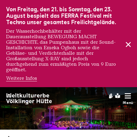
Zur Hauptnavigation
Zur Suche
Zum Inhalt
Zur Fußnavigation
Von Freitag, den 21. bis Sonntag, den 23.
August bespielt das FERRA Festival mit
Techno unser gesamtes Freilichtgelände.
Der Wasserhochbehälter mit der
Dauerausstellung BEWEGUNG MACHT
GESCHICHTE, das Pumpenhaus mit der Sound-
Installation von Emeka Ogboh sowie die
Gebläse- und Verdichterhalle mit der
Großausstellung X-RAY sind jedoch
durchgehend zum ermäßigten Preis von 9 Euro
geöffnet.
Weitere Infos
Gebärdens
Leichte
Menü
Saarländischen Staatsorche