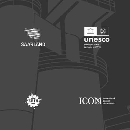
Footer: Europäischer Fonds für nationale Entwicklung
Footer: Die Beauftragte der Bu
Footer: Saarland
Footer: Unesco Welterbe