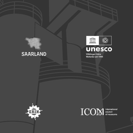
Footer: Europäischer Fonds für nationale Entwicklung
Footer: Die Beauftragte der Bu
Footer: Saarland
Footer: Unesco Welterbe