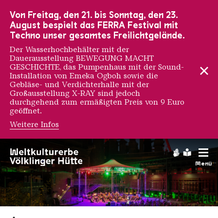
Zur Hauptnavigation
Zur Suche
Zum Inhalt
Zur Fußnavigation
Von Freitag, den 21. bis Sonntag, den 23.
August bespielt das FERRA Festival mit
Techno unser gesamtes Freilichtgelände.
Der Wasserhochbehälter mit der
Dauerausstellung BEWEGUNG MACHT
GESCHICHTE, das Pumpenhaus mit der Sound-
Installation von Emeka Ogboh sowie die
Gebläse- und Verdichterhalle mit der
Großausstellung X-RAY sind jedoch
durchgehend zum ermäßigten Preis von 9 Euro
geöffnet.
Weitere Infos
Gebärdens
Leichte
Menü
Saarländischen Staatsorche