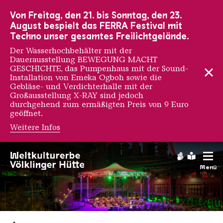
Zur Hauptnavigation
Zur Suche
Zum Inhalt
Zur Fußnavigation
Von Freitag, den 21. bis Sonntag, den 23.
August bespielt das FERRA Festival mit
Techno unser gesamtes Freilichtgelände.
Der Wasserhochbehälter mit der
Dauerausstellung BEWEGUNG MACHT
GESCHICHTE, das Pumpenhaus mit der Sound-
Installation von Emeka Ogboh sowie die
Gebläse- und Verdichterhalle mit der
Großausstellung X-RAY sind jedoch
durchgehend zum ermäßigten Preis von 9 Euro
geöffnet.
Weitere Infos
Gebärdens
Leichte
Menü
Saarländischen Staatsorche