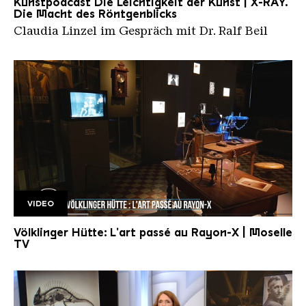
Kunstpodcast Die Leichtigkeit der Kunst | X-RAY.
Die Macht des Röntgenblicks
Claudia Linzel im Gespräch mit Dr. Ralf Beil
VIDEO
La Boite de M.Alice
Völklinger Hütte: L'art passé au Rayon-X | Moselle
TV