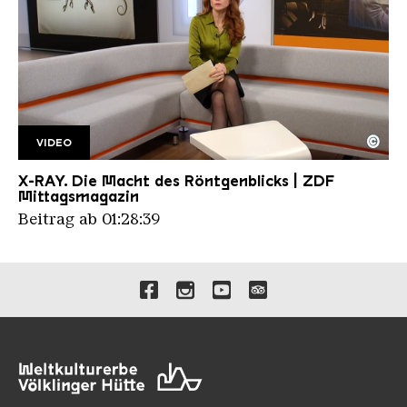
©
VIDEO
ZDF MIttagsmagazin 21.11.2025
Copyright: ZDF
X-RAY. Die Macht des Röntgenblicks | ZDF
Mittagsmagazin
Beitrag ab 01:28:39
Verlinkungen zu unseren 