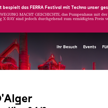
ust bespielt das FERRA Festival mit Techno unser ge
 BEWEGUNG MACHT GESCHICHTE, das Pumpenhaus mit der S
ng X-RAY sind jedoch durchgehend zum ermäßigten Preis vo
Ihr Besuch
Events
Fü
Hochofengruppe in Rot
Copyright: Weltkulturerbe 
D'Alger