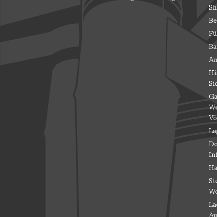
Sh
Be
Fü
Ba
An
Hi
Si
Ga
We
Vö
La
Do
In
Ha
St
Wo
La
Au