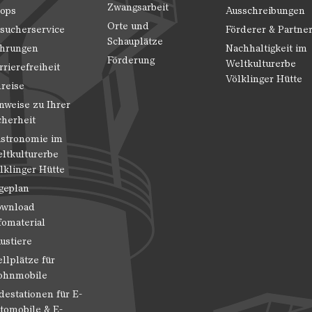
Zwangsarbeit
ops
Ausschreibungen
Orte und
sucherservice
Förderer & Partne
Schauplätze
hrungen
Nachhaltigkeit im
Förderung
Weltkulturerbe
rrierefreiheit
Völklinger Hütte
reise
nweise zu Ihrer
cherheit
stronomie im
ltkulturerbe
lklinger Hütte
geplan
wnload
fomaterial
ustiere
ellplätze für
hnmobile
destationen für E-
tomobile & E-