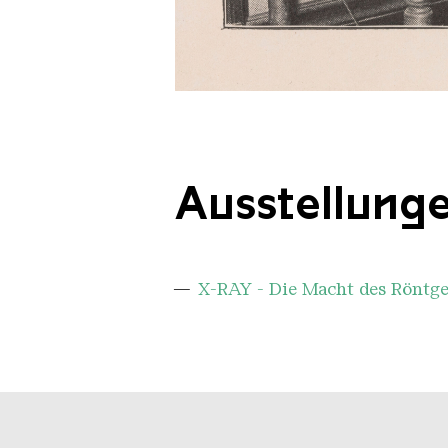
Fig. 54. Photograph of Dr. Morto
Copyright: © Wellcome Collectio
Ausstellung
X-RAY - Die Macht des Röntge