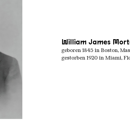
William James Mort
geboren 1845 in Boston, Mas
gestorben 1920 in Miami, Fl
on 18451920 from Physicians and Surgeons of America