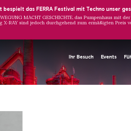
ust bespielt das FERRA Festival mit Techno unser ge
 BEWEGUNG MACHT GESCHICHTE, das Pumpenhaus mit der S
ng X-RAY sind jedoch durchgehend zum ermäßigten Preis vo
m James
Ihr Besuch
Events
Fü
Hochofengruppe in Rot
Copyright: Weltkulturerbe 