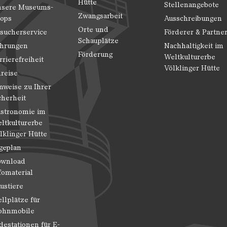
Hütte
Stellenangebote
sere Museums-
Zwangsarbeit
ops
Ausschreibungen
Orte und
sucherservice
Förderer & Partne
Schauplätze
hrungen
Nachhaltigkeit im
Förderung
Weltkulturerbe
rrierefreiheit
Völklinger Hütte
reise
nweise zu Ihrer
cherheit
stronomie im
ltkulturerbe
lklinger Hütte
geplan
wnload
fomaterial
ustiere
ellplätze für
hnmobile
destationen für E-