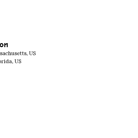
on
sachusetts, US
orida, US
 2000 px