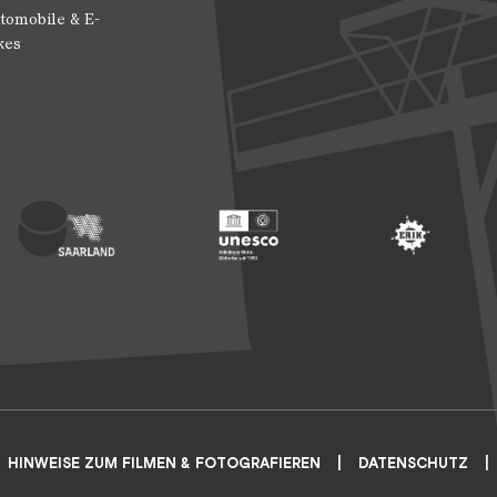
tomobile & E-
kes
 Entwicklung
ragte der Bundesregierung für Kultur und Medien
Footer: Saarland
Footer: Unesco Welterbe
Footer: ERIH
HINWEISE ZUM FILMEN & FOTOGRAFIEREN
DATENSCHUTZ