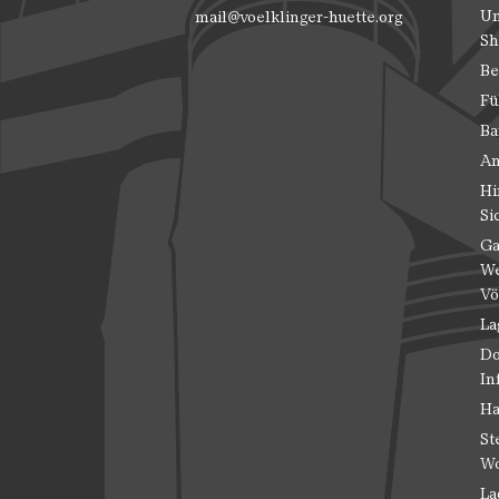
Un
mail@voelklinger-huette.org
Sh
Be
Fü
Ba
An
Hi
Si
Ga
We
Vö
La
Do
In
Ha
St
Wo
La