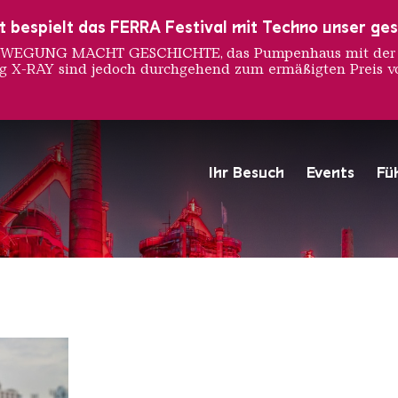
ust bespielt das FERRA Festival mit Techno unser ge
 BEWEGUNG MACHT GESCHICHTE, das Pumpenhaus mit der S
ng X-RAY sind jedoch durchgehend zum ermäßigten Preis vo
r Turner
Ihr Besuch
Events
Fü
Hochofengruppe in Rot
Copyright: Weltkulturerbe 