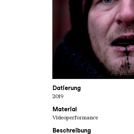
Vladimir Turner Dead Man
Copyright: Vladimir Turner
Datierung
2019
Material
Videoperformance
Beschreibung