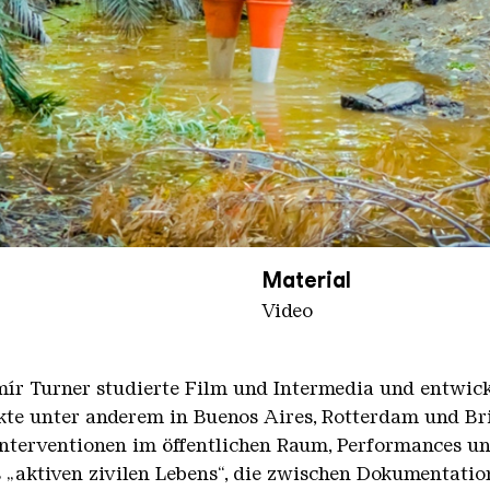
2
nger Hütte / Celine Felber
Material
Video
mír Turner studierte Film und Intermedia und entwick
kte unter anderem in Buenos Aires, Rotterdam und Br
Interventionen im öffentlichen Raum, Performances und
aktiven zivilen Lebens“, die zwischen Dokumentatio