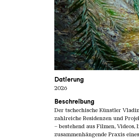
UAB Werke VLADIMIR TURNER 
Copyright: Weltkulturerbe Völkli
Datierung
2026
Beschreibung
Der tschechische Künstler Vladi
zahlreiche Residenzen und Proje
– bestehend aus Filmen, Videos, 
zusammenhängende Praxis eines „