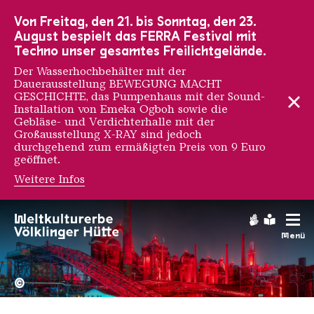
Zur Hauptnavigation
Zur Suche
Zum Inhalt
Zur Fußnavigation
Von Freitag, den 21. bis Sonntag, den 23.
August bespielt das FERRA Festival mit
Techno unser gesamtes Freilichtgelände.
Der Wasserhochbehälter mit der
Dauerausstellung BEWEGUNG MACHT
GESCHICHTE, das Pumpenhaus mit der Sound-
Installation von Emeka Ogboh sowie die
Gebläse- und Verdichterhalle mit der
Großausstellung X-RAY sind jedoch
durchgehend zum ermäßigten Preis von 9 Euro
geöffnet.
Weitere Infos
Stephen Burke
Gebärdens
Leichte
Menü
Hochofengruppe in Rot
Copyright: Weltkulturerbe 
©