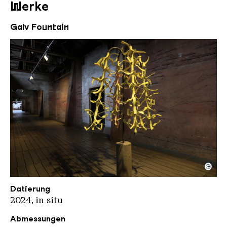
Werke
Galv Fountain
©
Stephen Burke KHV kompr
Copyright: Karl Henirich Veith
Datierung
2024, in situ
Abmessungen