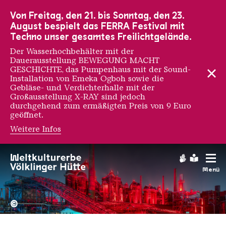
Zur Hauptnavigation
Zur Suche
Zum Inhalt
Zur Fußnavigation
Von Freitag, den 21. bis Sonntag, den 23.
August bespielt das FERRA Festival mit
Techno unser gesamtes Freilichtgelände.
Der Wasserhochbehälter mit der
Dauerausstellung BEWEGUNG MACHT
GESCHICHTE, das Pumpenhaus mit der Sound-
Installation von Emeka Ogboh sowie die
Gebläse- und Verdichterhalle mit der
Großausstellung X-RAY sind jedoch
durchgehend zum ermäßigten Preis von 9 Euro
geöffnet.
Weitere Infos
Rosalind Franklin
Gebärdens
Leichte
Menü
Hochofengruppe in Rot
Copyright: Weltkulturerbe 
©