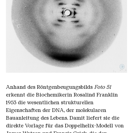
©
Franklin Photo 51 x ray diffraction image
Copyright: Public Domain
Anhand des Röntgenbeugungsbilds
Foto 51
erkennt die Biochemikerin Rosalind Franklin
1953 die wesentlichen strukturellen
Eigenschaften der DNA, der molekularen
Bauanleitung des Lebens. Damit liefert sie die
direkte Vorlage für das Doppelhelix-Modell von