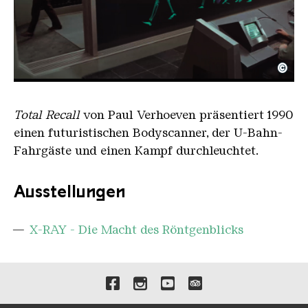
©
TotalRecall
Copyright: © 1988 STUDIOCANAL S.A.S. All Rights
Total Recall
von Paul Verhoeven präsentiert 1990
einen futuristischen Bodyscanner, der U-Bahn-
Fahrgäste und einen Kampf durchleuchtet.
Ausstellungen
X-RAY - Die Macht des Röntgenblicks
Verlinkungen zu unseren 