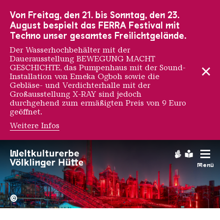
Zur Hauptnavigation
Zur Suche
Zum Inhalt
Zur Fußnavigation
Von Freitag, den 21. bis Sonntag, den 23.
August bespielt das FERRA Festival mit
Techno unser gesamtes Freilichtgelände.
Der Wasserhochbehälter mit der
Dauerausstellung BEWEGUNG MACHT
GESCHICHTE, das Pumpenhaus mit der Sound-
Installation von Emeka Ogboh sowie die
Gebläse- und Verdichterhalle mit der
Großausstellung X-RAY sind jedoch
durchgehend zum ermäßigten Preis von 9 Euro
geöffnet.
Weitere Infos
Paul Verhoeven
Gebärdens
Leichte
Menü
Hochofengruppe in Rot
Copyright: Weltkulturerbe 
©