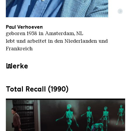
©
Paul Verhoeven Cannes 2016 Georges Biard CC BY 
Copyright: Georges Biard | CC BY-SA 3.0
Paul Verhoeven
geboren 1938 in Amsterdam, NL
lebt und arbeitet in den Niederlanden und
Frankreich
Werke
Total Recall (1990)