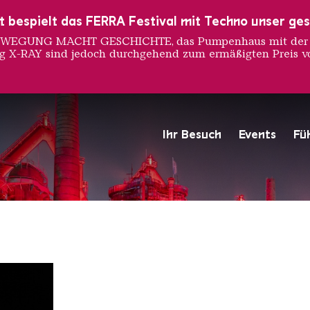
ust bespielt das FERRA Festival mit Techno unser ge
 BEWEGUNG MACHT GESCHICHTE, das Pumpenhaus mit der S
ng X-RAY sind jedoch durchgehend zum ermäßigten Preis vo
asey
Ihr Besuch
Events
Fü
Hochofengruppe in Rot
Copyright: Weltkulturerbe 