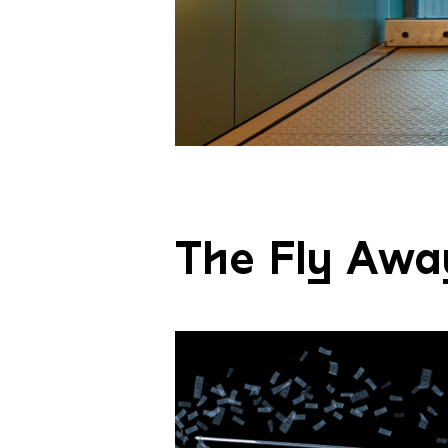
51 b
The Fly Awa