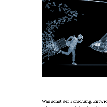
The Fly Away
Copyright: Nick Veasey | Courtes
Was sonst der Forschung, Entwic