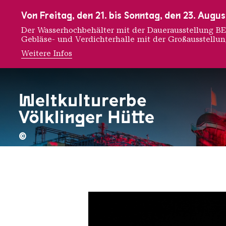
Zur Hauptnavigation
Zur Suche
Zum Inhalt
Zur Fußnavigation
Von Freitag, den 21. bis Sonntag, den 23. Aug
Der Wasserhochbehälter mit der Dauerausstellung
Gebläse- und Verdichterhalle mit der Großausstellu
Weitere Infos
Nick Ve
©