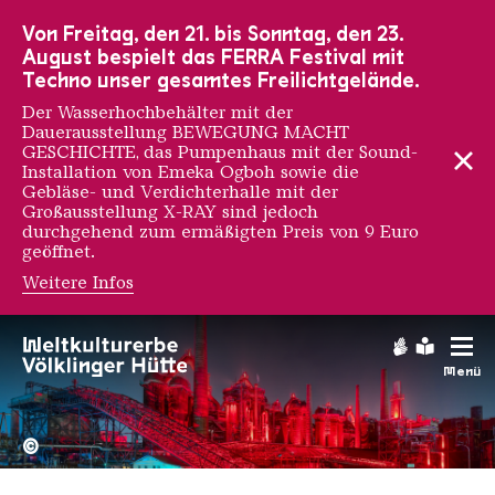
Zur Hauptnavigation
Zur Suche
Zum Inhalt
Zur Fußnavigation
Von Freitag, den 21. bis Sonntag, den 23.
August bespielt das FERRA Festival mit
Techno unser gesamtes Freilichtgelände.
Der Wasserhochbehälter mit der
Dauerausstellung BEWEGUNG MACHT
GESCHICHTE, das Pumpenhaus mit der Sound-
Installation von Emeka Ogboh sowie die
Gebläse- und Verdichterhalle mit der
Großausstellung X-RAY sind jedoch
durchgehend zum ermäßigten Preis von 9 Euro
geöffnet.
Weitere Infos
Marie Curie
Gebärdens
Leichte
Menü
Hochofengruppe in Rot
Copyright: Weltkulturerbe 
©