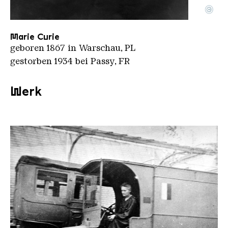
©
Marie Curie c
Copyright: Henry Manuel
Marie Curie
geboren 1867 in Warschau, PL
gestorben 1934 bei Passy, FR
Werk