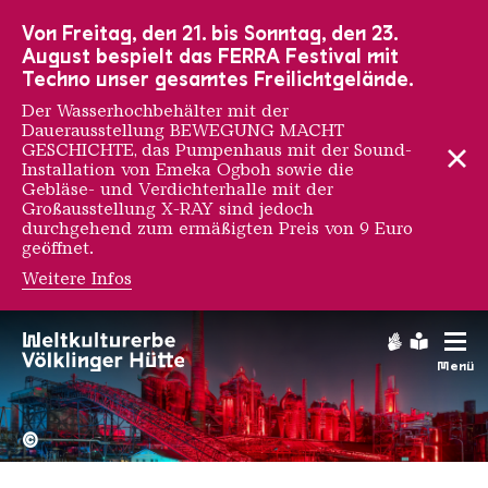
Zur Hauptnavigation
Zur Suche
Zum Inhalt
Zur Fußnavigation
Von Freitag, den 21. bis Sonntag, den 23.
August bespielt das FERRA Festival mit
Techno unser gesamtes Freilichtgelände.
Der Wasserhochbehälter mit der
Dauerausstellung BEWEGUNG MACHT
GESCHICHTE, das Pumpenhaus mit der Sound-
Installation von Emeka Ogboh sowie die
Gebläse- und Verdichterhalle mit der
Großausstellung X-RAY sind jedoch
durchgehend zum ermäßigten Preis von 9 Euro
geöffnet.
Weitere Infos
Krista Burger
Gebärdens
Leichte
Menü
Hochofengruppe in Rot
Copyright: Weltkulturerbe 
©