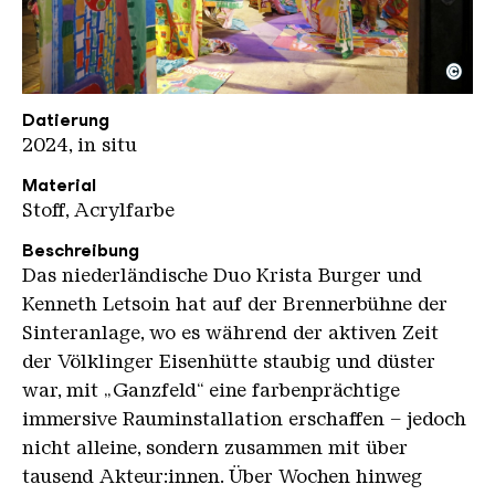
©
Ganzfeld KHV kompr
Copyright: Karl Heinrich Veith
Datierung
2024, in situ
Material
Stoff, Acrylfarbe
Beschreibung
Das niederländische Duo Krista Burger und
Kenneth Letsoin hat auf der Brennerbühne der
Sinteranlage, wo es während der aktiven Zeit
der Völklinger Eisenhütte staubig und düster
war, mit „Ganzfeld“ eine farbenprächtige
immersive Rauminstallation erschaffen – jedoch
nicht alleine, sondern zusammen mit über
tausend Akteur:innen. Über Wochen hinweg