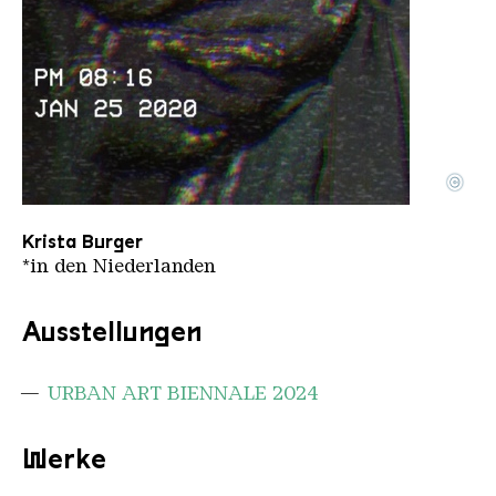
©
pasfoto krista
Copyright: Krista Kampvuur
Krista Burger
*in den Niederlanden
Ausstellungen
URBAN ART BIENNALE 2024
Werke