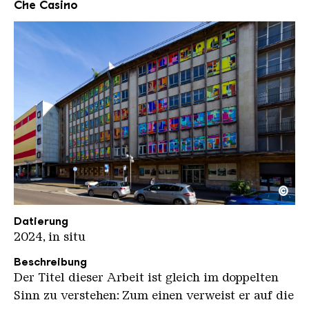
Che Casino
©
Krista Kenneth Che Casino KHV kompr
Copyright: Karl Heinrich Veith
Datierung
2024, in situ
Beschreibung
Der Titel dieser Arbeit ist gleich im doppelten
Sinn zu verstehen: Zum einen verweist er auf die