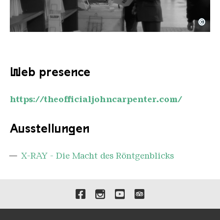
©
TheyLive J Carpenter 01
Copyright: © 1988 STUDIOCANAL S.A.S. All Rights
Web presence
https://theofficialjohncarpenter.com/
Ausstellungen
X-RAY - Die Macht des Röntgenblicks
Verlinkungen zu unseren 