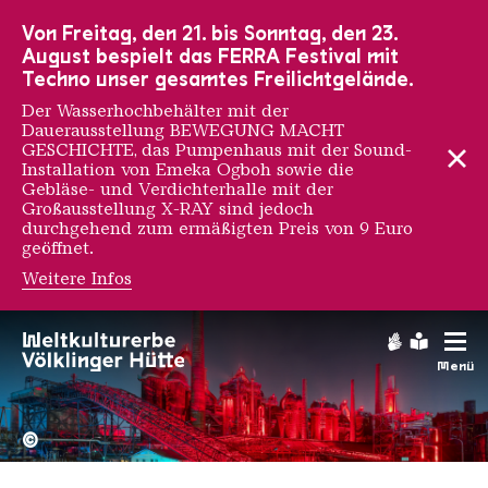
Zur Hauptnavigation
Zur Suche
Zum Inhalt
Zur Fußnavigation
Von Freitag, den 21. bis Sonntag, den 23.
August bespielt das FERRA Festival mit
Techno unser gesamtes Freilichtgelände.
Der Wasserhochbehälter mit der
Dauerausstellung BEWEGUNG MACHT
GESCHICHTE, das Pumpenhaus mit der Sound-
Installation von Emeka Ogboh sowie die
Gebläse- und Verdichterhalle mit der
Großausstellung X-RAY sind jedoch
durchgehend zum ermäßigten Preis von 9 Euro
geöffnet.
Weitere Infos
John Carpenter
Gebärdens
Leichte
Menü
Hochofengruppe in Rot
Copyright: Weltkulturerbe 
©