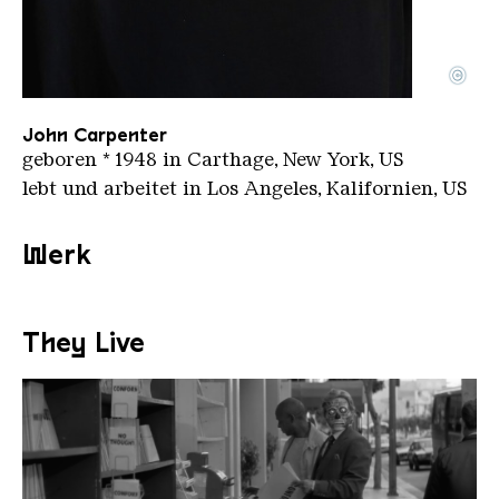
©
Portrait of John Carpenter KyleCassisdy ccBy sa 4
Copyright: Kyle Cassisdy | CC-BY-SA 4.0
John Carpenter
geboren * 1948 in Carthage, New York, US
lebt und arbeitet in Los Angeles, Kalifornien, US
Werk
They Live