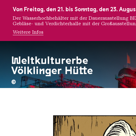
Zur Hauptnavigation
Zur Suche
Zum Inhalt
Zur Fußnavigation
Von Freitag, den 21. bis Sonntag, den 23. Aug
Der Wasserhochbehälter mit der Dauerausstellung
Gebläse- und Verdichterhalle mit der Großausstellu
Weitere Infos
Jens Ha
©