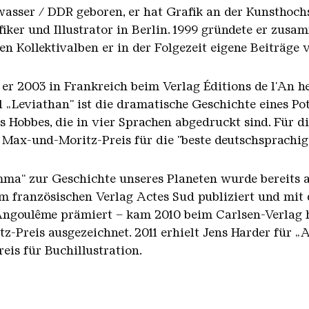
asser / DDR geboren, er hat Grafik an der Kunsthoch
afiker und Illustrator in Berlin. 1999 gründete er zus
 Kollektivalben er in der Folgezeit eigene Beiträge v
 er 2003 in Frankreich beim Verlag Éditions de l'An h
„Leviathan" ist die dramatische Geschichte eines Pott
Hobbes, die in vier Sprachen abgedruckt sind. Für di
Max-und-Moritz-Preis für die "beste deutschsprachig
ma“ zur Geschichte unseres Planeten wurde bereits a
eim französischen Verlag Actes Sud publiziert und mit
'Angoulême prämiert – kam 2010 beim Carlsen-Verlag
-Preis ausgezeichnet. 2011 erhielt Jens Harder für „Al
is für Buchillustration.