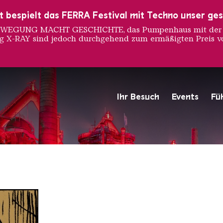
ust bespielt das FERRA Festival mit Techno unser ge
 BEWEGUNG MACHT GESCHICHTE, das Pumpenhaus mit der S
ng X-RAY sind jedoch durchgehend zum ermäßigten Preis vo
rder
Ihr Besuch
Events
Fü
Hochofengruppe in Rot
Copyright: Weltkulturerbe 