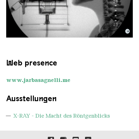
©
Anormal Agnelli
Copyright: courtesy by the artits
Web presence
www.jarbasagnelli.me
Ausstellungen
X-RAY - Die Macht des Röntgenblicks
Verlinkungen zu unseren 