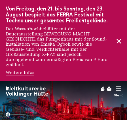
Zur Hauptnavigation
Zur Suche
Zum Inhalt
Zur Fußnavigation
Von Freitag, den 21. bis Sonntag, den 23.
August bespielt das FERRA Festival mit
Techno unser gesamtes Freilichtgelände.
Der Wasserhochbehälter mit der
Dauerausstellung BEWEGUNG MACHT
GESCHICHTE, das Pumpenhaus mit der Sound-
Installation von Emeka Ogboh sowie die
Gebläse- und Verdichterhalle mit der
Großausstellung X-RAY sind jedoch
durchgehend zum ermäßigten Preis von 9 Euro
geöffnet.
Weitere Infos
Jarbas Agnelli
Gebärdens
Leichte
Menü
Hochofengruppe in Rot
Copyright: Weltkulturerbe 
©