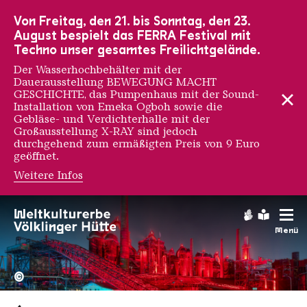
Zur Hauptnavigation
Zur Suche
Zum Inhalt
Zur Fußnavigation
Von Freitag, den 21. bis Sonntag, den 23.
August bespielt das FERRA Festival mit
Techno unser gesamtes Freilichtgelände.
Der Wasserhochbehälter mit der
Dauerausstellung BEWEGUNG MACHT
GESCHICHTE, das Pumpenhaus mit der Sound-
Installation von Emeka Ogboh sowie die
Gebläse- und Verdichterhalle mit der
Großausstellung X-RAY sind jedoch
durchgehend zum ermäßigten Preis von 9 Euro
geöffnet.
Weitere Infos
Fabrice Monteiro
Gebärdens
Leichte
Menü
Hochofengruppe in Rot
Copyright: Weltkulturerbe 
©