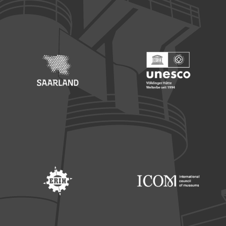
Footer: Europäischer Fonds für nationale Entwicklung
Footer: Die Beauftragte der Bu
Footer: Saarland
Footer: Unesco Welterbe