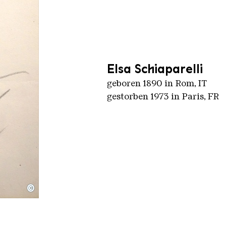
Elsa Schiaparelli
geboren 1890 in Rom, IT
gestorben 1973 in Paris, FR
©
e Jean Cocteau (musée des arts décoratifs, Paris)" by d