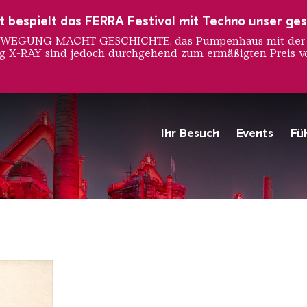
ust bespielt das FERRA Festival mit Techno unser ge
 BEWEGUNG MACHT GESCHICHTE, das Pumpenhaus mit der S
ng X-RAY sind jedoch durchgehend zum ermäßigten Preis vo
iaparell
Ihr Besuch
Events
Fü
Hochofengruppe in Rot
Copyright: Weltkulturerbe 