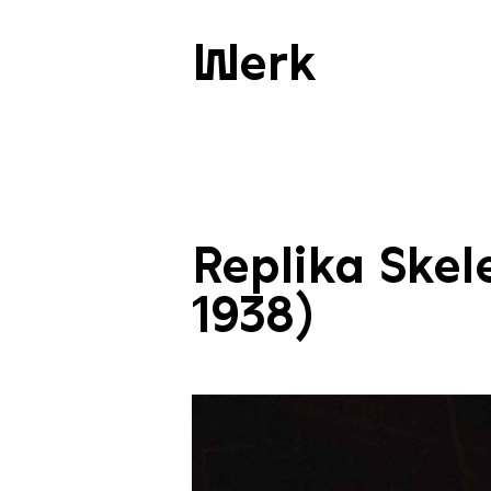
Werk
Replika Skel
1938)