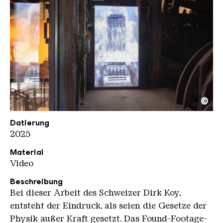
©
UAB Werke DIRK KOY
Copyright: Weltkulturerbe Völklinger Hütte / Celin
Datierung
2025
Material
Video
Beschreibung
Bei dieser Arbeit des Schweizer Dirk Koy,
entsteht der Eindruck, als seien die Gesetze der
Physik außer Kraft gesetzt. Das Found-Footage-