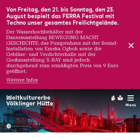
Zur Hauptnavigation
Zur Suche
Zum Inhalt
Zur Fußnavigation
Von Freitag, den 21. bis Sonntag, den 23.
August bespielt das FERRA Festival mit
Techno unser gesamtes Freilichtgelände.
Der Wasserhochbehälter mit der
Dauerausstellung BEWEGUNG MACHT
GESCHICHTE, das Pumpenhaus mit der Sound-
Installation von Emeka Ogboh sowie die
Gebläse- und Verdichterhalle mit der
Großausstellung X-RAY sind jedoch
durchgehend zum ermäßigten Preis von 9 Euro
geöffnet.
Weitere Infos
Dirk Koy
Gebärdens
Leichte
Menü
Hochofengruppe in Rot
Copyright: Weltkulturerbe 
©